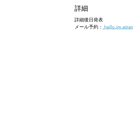
詳細
詳細後日発表
メール予約：
hello.im.etr