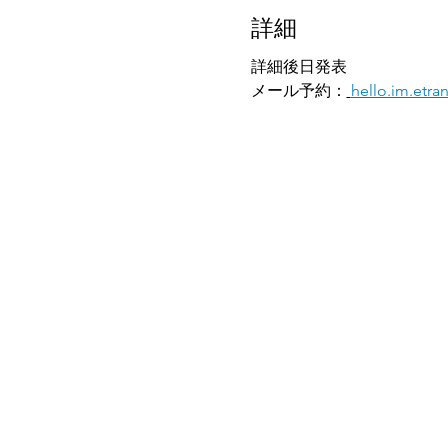
詳細
詳細後日発表
メール予約：
hello.im.etr