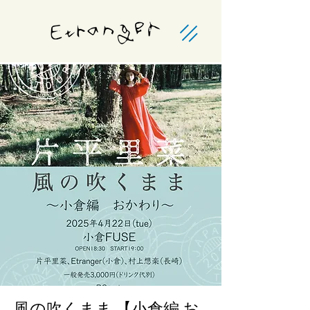
風の吹くまま 【小倉編 お