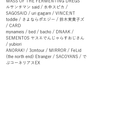
MASS OF THE FERMENTING DREGS 
ルサンチマン said / 水中スピカ / 
SAGOSAID / uri gagarn / VINCE;NT
toddle / さよならポエジー / 鈴木実貴子ズ 
/ CARD
mynameis / bed / bacho / DNAAK / 
SEMENTOS ヤスエでんじゃらすおじさん 
/ yubiori
ANORAK! / 3cmtour / MIRROR / FeLid 
(the north end) Etranger / SACOYANS / で
ぶコーネリアスEX
前売　一般チケット¥5,800(税込/ドリンク代
別)
学生チケット¥5,000(税込/ドリンク代別/当
日学生証提示) 
SHELTER/ERA店頭チケット¥5,800 (※店頭
チケットはSHELTER/ERAで使えるドリチ
ケ付き)
公式HP：
http://www.loft-prj.co.jp/fes/riot/