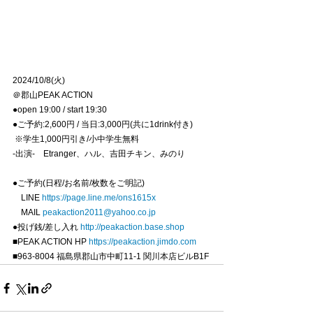
2024/10/8(火)
＠郡山PEAK ACTION
●open 19:00 / start 19:30
●ご予約:2,600円 / 当日:3,000円(共に1drink付き)
 ※学生1,000円引き/小中学生無料
-出演-　Etranger、ハル、吉田チキン、みのり
●ご予約(日程/お名前/枚数をご明記)
　LINE 
https://page.line.me/ons1615x
　MAIL 
peakaction2011@yahoo.co.jp
●投げ銭/差し入れ 
http://peakaction.base.shop
■PEAK ACTION HP 
https://peakaction.jimdo.com
■963-8004 福島県郡山市中町11-1 関川本店ビルB1F